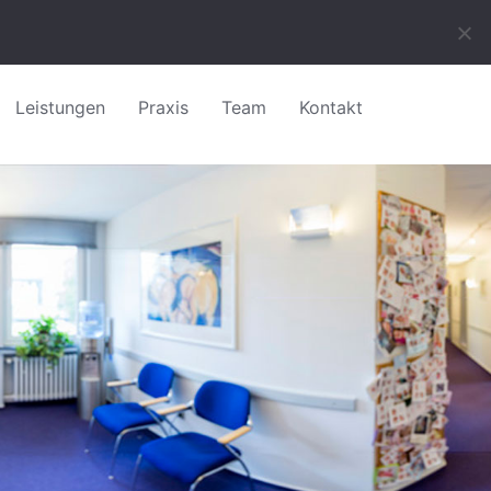
zeiten :
Montag bis Freitag
Kontakt :
+49 5257 6725
Leistungen
Praxis
Team
Kontakt